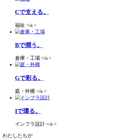
C
で支える。
福祉 </a >
B
で潤う。
倉庫・工場 </a >
G
で彩る。
庭・外構 </a >
I
で環る。
インフラ設計 </a >
わたしたちが