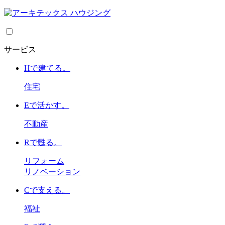
サービス
H
で建てる。
住宅
E
で活かす。
不動産
R
で甦る。
リフォーム
リノベーション
C
で支える。
福祉