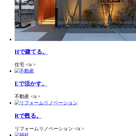
H
で建てる。
住宅 </a >
E
で活かす。
不動産 </a >
R
で甦る。
リフォームリノベーション </a >