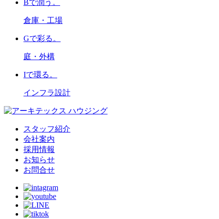
B
で潤う。
倉庫・工場
G
で彩る。
庭・外構
I
で環る。
インフラ設計
スタッフ紹介
会社案内
採用情報
お知らせ
お問合せ