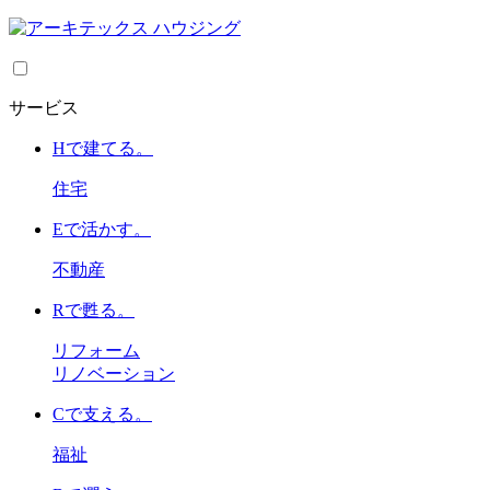
サービス
H
で建てる。
住宅
E
で活かす。
不動産
R
で甦る。
リフォーム
リノベーション
C
で支える。
福祉