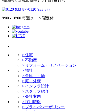
福岡県大野城市御笠川5丁目8番18号
0120-933-877
9:00 - 18:00 毎週水・木曜定休
> 住宅
> 不動産
> リフォーム・リノベーション
> 福祉
> 倉庫・工場
> 庭・外構
> インフラ設計
> スタッフ紹介
> 会社案内
> 採用情報
> プライバシーポリシー