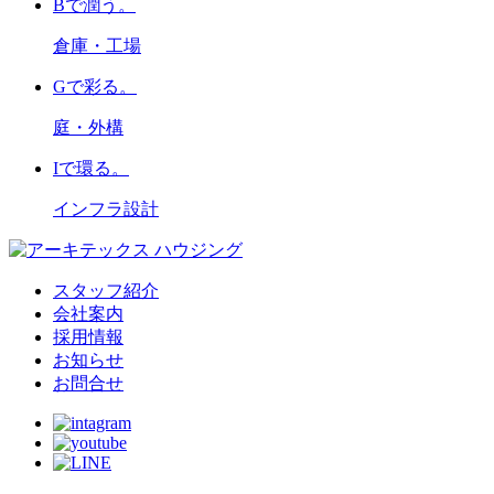
B
で潤う。
倉庫・工場
G
で彩る。
庭・外構
I
で環る。
インフラ設計
スタッフ紹介
会社案内
採用情報
お知らせ
お問合せ