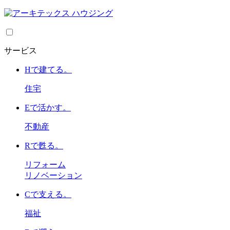
サービス
H
で建てる。
住宅
E
で活かす。
不動産
R
で甦る。
リフォーム
リノベーション
C
で支える。
福祉