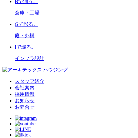
B
で潤う。
倉庫・工場
G
で彩る。
庭・外構
I
で環る。
インフラ設計
スタッフ紹介
会社案内
採用情報
お知らせ
お問合せ