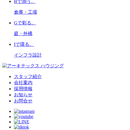
B
で潤う。
倉庫・工場
G
で彩る。
庭・外構
I
で環る。
インフラ設計
スタッフ紹介
会社案内
採用情報
お知らせ
お問合せ