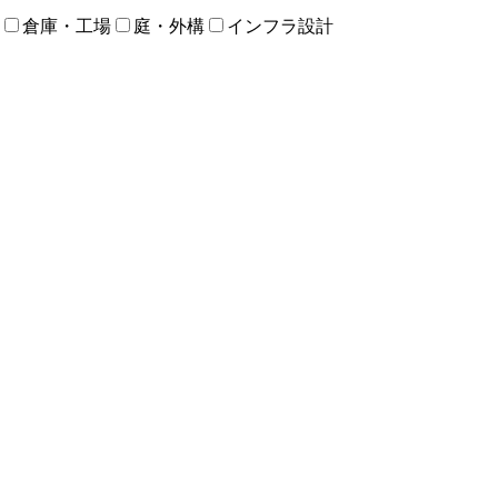
倉庫・工場
庭・外構
インフラ設計