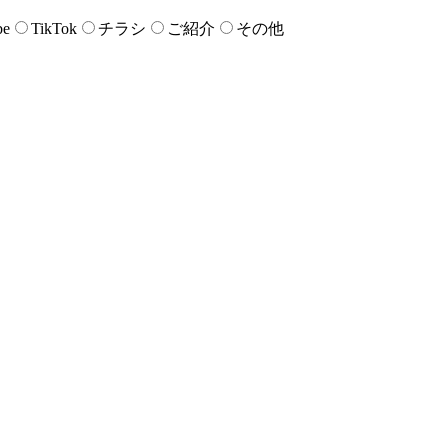
be
TikTok
チラシ
ご紹介
その他