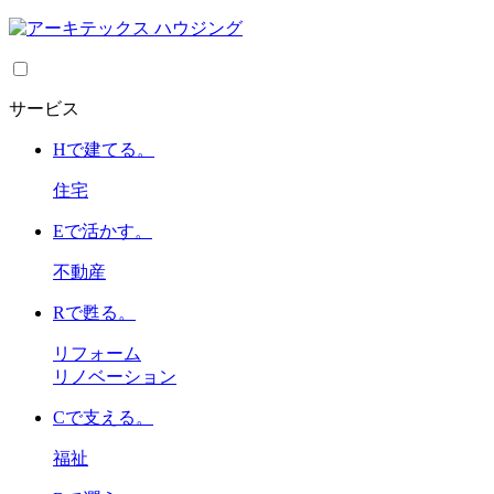
サービス
H
で建てる。
住宅
E
で活かす。
不動産
R
で甦る。
リフォーム
リノベーション
C
で支える。
福祉