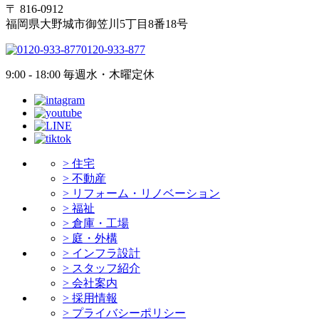
〒 816-0912
福岡県大野城市御笠川5丁目8番18号
0120-933-877
9:00 - 18:00 毎週水・木曜定休
> 住宅
> 不動産
> リフォーム・リノベーション
> 福祉
> 倉庫・工場
> 庭・外構
> インフラ設計
> スタッフ紹介
> 会社案内
> 採用情報
> プライバシーポリシー